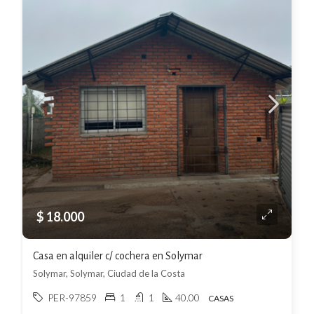
$ 18.000
Casa en alquiler c/ cochera en Solymar
Solymar, Solymar, Ciudad de la Costa
PER-97859
1
1
40.00
CASAS