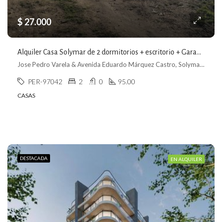
$ 27.000
Alquiler Casa Solymar de 2 dormitorios + escritorio + Garage en Solymar Norte
Jose Pedro Varela & Avenida Eduardo Márquez Castro, Solymar, Ciudad de la Costa
PER-97042
2
0
95.00
CASAS
DESTACADA
EN ALQUILER