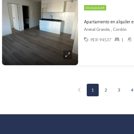
EN ALQUILER
Apartamento en alquiler 
Arenal Grande, , Cordón
PER-94537
1
1
2
3
4