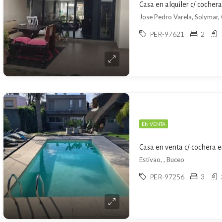
Casa en alquiler c/ cocher
Jose Pedro Varela, Solymar,
PER-97621
2
EN VENTA
Casa en venta c/ cochera 
Estivao, , Buceo
PER-97256
3