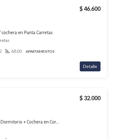
$ 46.600
/ cochera en Punta Carretas
rretas
2
68.00
APARTAMENTOS
Detalle
$ 32.000
Alquiler Apartamento de 1 Dormitorio + Cochera en Cordón Sur Piso 9 con Terraza