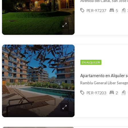
Avenida del Canal, San José
PER-97237
5
EN ALQUILER
Rambla General Liber Seregn
PER-97203
2