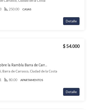
 de Carrasco, Ciudad de la Costa
3
250.00
CASAS
Detalle
$ 54.000
Apartamento en Alquiler sobre la Rambla Barra de Carrasco 2 Dormitorios, Terraza, Garage y Amenities Premium
i, Barra de Carrasco, Ciudad de la Costa
1
80.00
APARTAMENTOS
Detalle