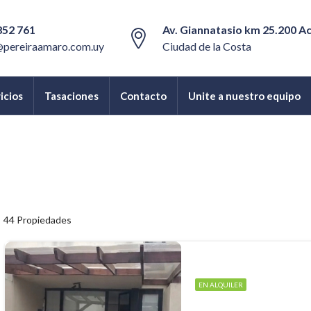
852 761
Av. Giannatasio km 25.200 A
@pereiraamaro.com.uy
Ciudad de la Costa
icios
Tasaciones
Contacto
Unite a nuestro equipo
44 Propiedades
EN ALQUILER