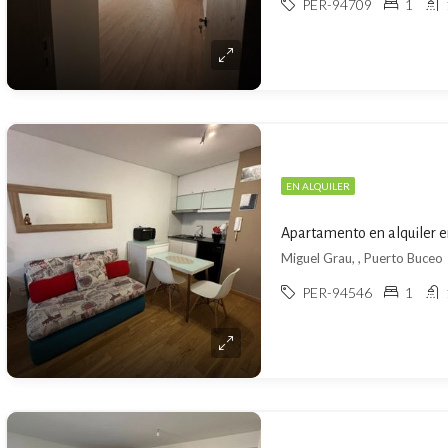
PER-94709
1
EN ALQUILER
Apartamento en alquiler e
Miguel Grau, , Puerto Buceo
PER-94546
1