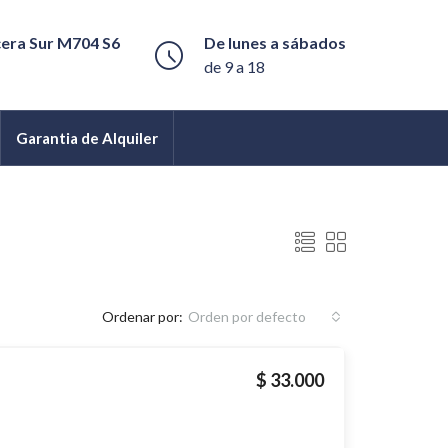
cera Sur M704 S6
De lunes a sábados
de 9 a 18
Garantia de Alquiler
Ordenar por:
Orden por defecto
$ 33.000