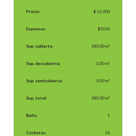
Precio:
$ 52.000
Expensas:
$3500
Sup. cubierta:
280.00 m²
Sup. descubierta:
0.00 m²
Sup. semicubierta:
0.00 m²
Sup. total:
280.00 m²
Baño:
1
Cocheras:
16