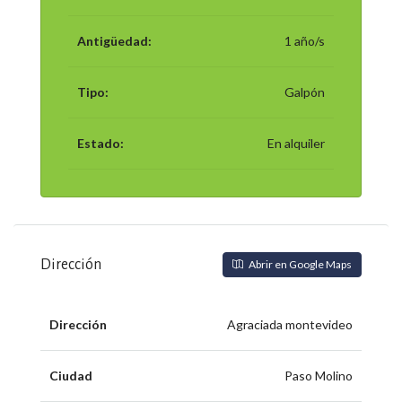
Antigüedad:
1 año/s
Tipo:
Galpón
Estado:
En alquiler
Dirección
Abrir en Google Maps
Dirección
Agraciada montevideo
Ciudad
Paso Molino