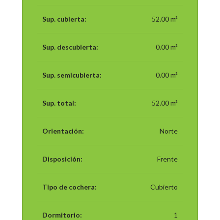
Sup. cubierta:
52.00 m²
Sup. descubierta:
0.00 m²
Sup. semicubierta:
0.00 m²
Sup. total:
52.00 m²
Orientación:
Norte
Disposición:
Frente
Tipo de cochera:
Cubierto
Dormitorio:
1