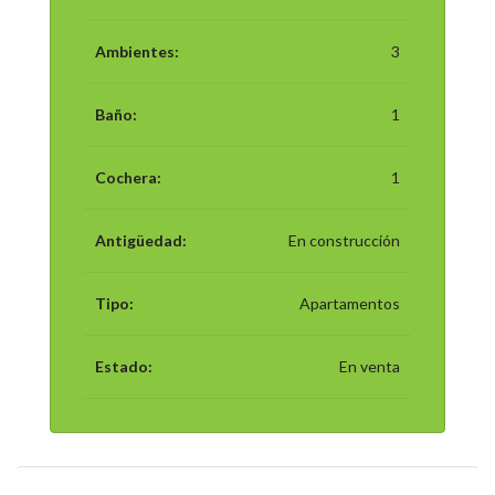
Ambientes:
3
Baño:
1
Cochera:
1
Antigüedad:
En construcción
Tipo:
Apartamentos
Estado:
En venta