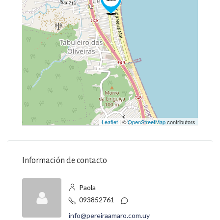
Leaflet
| ©
OpenStreetMap
contributors
Información de contacto
Paola
093852761
info@pereiraamaro.com.uy